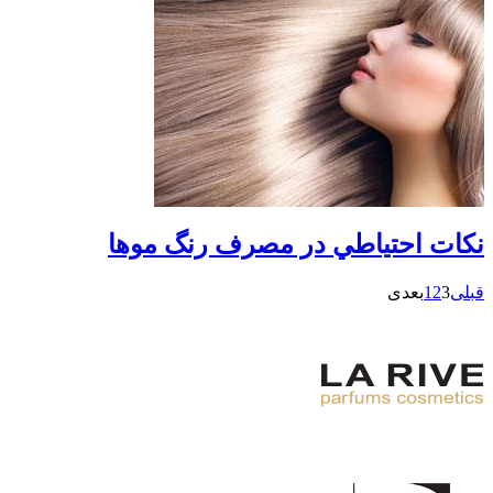
نكات احتياطي در مصرف رنگ موها
قبلی
3
2
1
بعدی